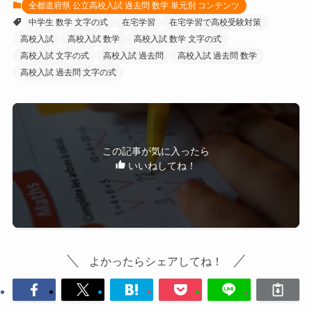
全都道府県 公立高校入試 過去問 数学 単元別 コンテンツ
中学生 数学 文字の式
在宅学習
在宅学習で高校受験対策
高校入試
高校入試 数学
高校入試 数学 文字の式
高校入試 文字の式
高校入試 過去問
高校入試 過去問 数学
高校入試 過去問 文字の式
この記事が気に入ったら
いいねしてね！
よかったらシェアしてね！