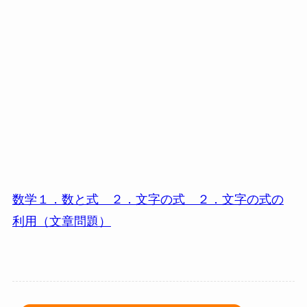
数学１．数と式 ２．文字の式 ２．文字の式の
利用（文章問題）