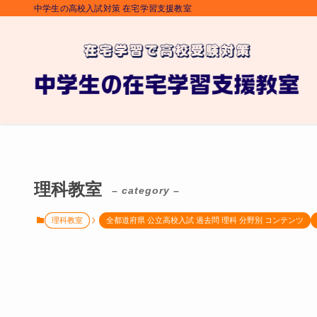
中学生の高校入試対策 在宅学習支援教室
理科教室
– category –
理科教室
全都道府県 公立高校入試 過去問 理科 分野別 コンテンツ