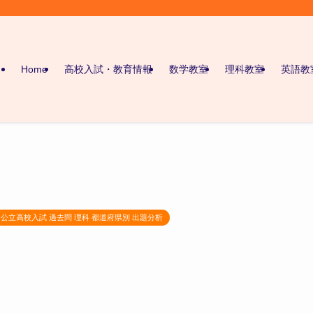
Home
高校入試・教育情報
数学教室
理科教室
英語教
公立高校入試 過去問 理科 都道府県別 出題分析