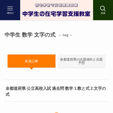
MENU
検索
中学生 数学 文字の式
– tag –
各都道府県の出題傾向と出題
新着記事
予想
全都道府県 公立高校入試 過去問 数学 1.数と式 2.文字の
式