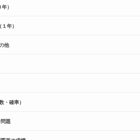
３年）
（１年）
その他
の数・確率）
合問題