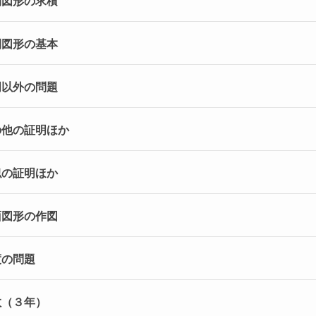
空間図形の求積
空間図形の基本
証明以外の問題
その他の証明ほか
相似の証明ほか
平面図形の作図
度の問題
数（３年）