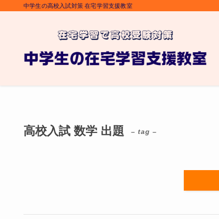
中学生の高校入試対策 在宅学習支援教室
高校入試 数学 出題
– tag –