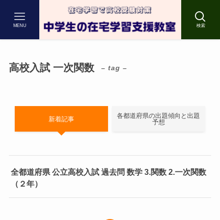
MENU
検索
高校入試 一次関数
– tag –
各都道府県の出題傾向と出題
新着記事
予想
全都道府県 公立高校入試 過去問 数学 3.関数 2.一次関数
（２年）