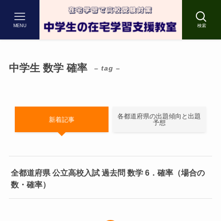
MENU
検索
中学生 数学 確率
– tag –
各都道府県の出題傾向と出題
新着記事
予想
全都道府県 公立高校入試 過去問 数学 6．確率（場合の
数・確率）