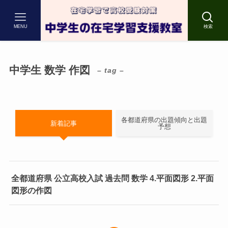
MENU
検索
中学生 数学 作図
– tag –
各都道府県の出題傾向と出題
新着記事
予想
全都道府県 公立高校入試 過去問 数学 4.平面図形 2.平面
図形の作図